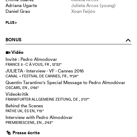
Adriana Ugarte
Julieta Arcos (young)
Daniel Grao
Xoan Feijóo
PLUS
>
BONUS
o
Vidéo
i
Invité : Pedro Almodovar
FRANCE 5 - C À VOUS, FR , 12‘32‘‘
JULIETA - Interview - VF - Cannes 2016
CANAL + FESTIVAL DE CANNES, FR , 11‘24‘‘
Quentin Tarantino's Special Message to Pedro Almodóvar
OSCARS, EN , 0‘46‘‘
Videokritik
FRANKFURTER ALLGEMEINE ZEITUNG, DE , 2‘07‘‘
Behind the Scenes
PATHE UK, ES EN, 1‘15‘‘
Interview with Pedro Almodóvar
PREMIERESCENE, EN , 2‘43‘‘
Presse écrite
g