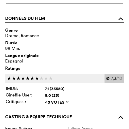
DONNÉES DU FILM
o
Genre
Drame, Romance
Durée
99 Min.
Langue originale
Espagnol
Ratings
Ø
7,3
/10
c
c
c
c
c
c
c
c
c
c
IMDB:
7,1 (35580)
Cinefile-User:
8,0 (23)
Critiques :
< 3 VOTES
q
CASTING & EQUIPE TECHNIQUE
o
Emma Suárez
Julieta Arcos