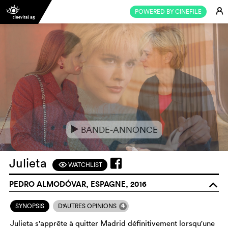
E
POWERED BY CINEFILE
BANDE-ANNONCE
e
Julieta
WATCHLIST
F
PEDRO ALMODÓVAR, ESPAGNE, 2016
o
4
SYNOPSIS
D'AUTRES OPINIONS
Julieta s'apprête à quitter Madrid définitivement lorsqu'une