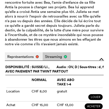
rencontre fortuite avec Bea, l'amie d'enfance de sa fille
Antía la pousse à changer ses projets. Bea lui apprend
qu'elle a croisé Antía une semaine plus tôt. Julieta se met
alors à nourrir l'espoir de retrouvailles avec sa fille qu'elle
n'a pas vu depuis des années. Elle décide de lui écrire tout
ce qu'elle a gardé secret depuis toujours. Julieta parle du
destin, de la culpabilité, de la lutte d'une mère pour survivre
à l'incertitude, et de ce mystère insondable qui nous pousse
à abandonner les êtres que nous aimons en les effaçant de
notre vie comme s'ils n'avaient jamais existé.
Représentations
Streaming
o
DISPONIBILITÉ : SUISSE/LI.,
Audio :
OV
, D | Sous-titres : d, f
AVEC PAIEMENT PAR TWINT PARTOUT
NORMAL
AVEC ABO
TAKE 1-4
Location
CHF 8,00
gratuit
LOUER
Achat
CHF 15,00
CHF 13,00
ACHETER