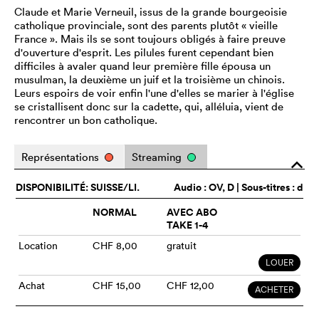
Claude et Marie Verneuil, issus de la grande bourgeoisie
catholique provinciale, sont des parents plutôt « vieille
France ». Mais ils se sont toujours obligés à faire preuve
d'ouverture d'esprit. Les pilules furent cependant bien
difficiles à avaler quand leur première fille épousa un
musulman, la deuxième un juif et la troisième un chinois.
Leurs espoirs de voir enfin l'une d'elles se marier à l'église
se cristallisent donc sur la cadette, qui, alléluia, vient de
rencontrer un bon catholique.
Représentations
Streaming
o
DISPONIBILITÉ: SUISSE/LI.
Audio :
OV
, D | Sous-titres : d
NORMAL
AVEC ABO
TAKE 1-4
Location
CHF 8,00
gratuit
LOUER
Achat
CHF 15,00
CHF 12,00
ACHETER