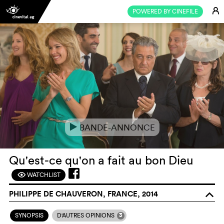
E
POWERED BY CINEFILE
BANDE-ANNONCE
e
Qu'est-ce qu'on a fait au bon Dieu
WATCHLIST
F
PHILIPPE DE CHAUVERON, FRANCE, 2014
o
3
SYNOPSIS
D'AUTRES OPINIONS