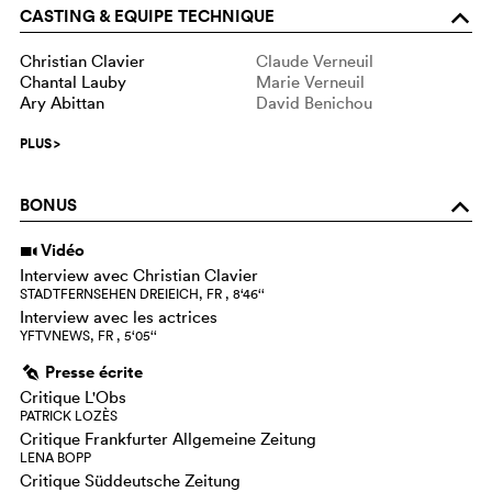
CASTING & EQUIPE TECHNIQUE
o
Christian Clavier
Claude Verneuil
Chantal Lauby
Marie Verneuil
Ary Abittan
David Benichou
PLUS
>
BONUS
o
Vidéo
i
Interview avec Christian Clavier
STADTFERNSEHEN DREIEICH, FR , 8‘46‘‘
Interview avec les actrices
YFTVNEWS, FR , 5‘05‘‘
Presse écrite
g
Critique L'Obs
PATRICK LOZÈS
Critique Frankfurter Allgemeine Zeitung
LENA BOPP
Critique Süddeutsche Zeitung