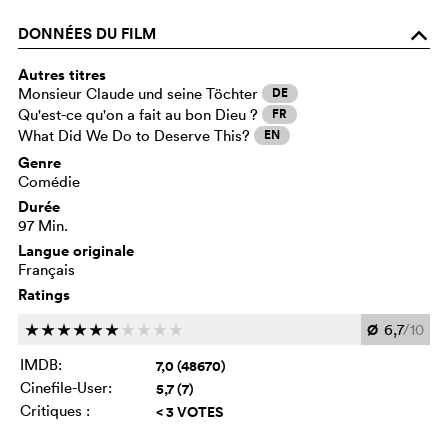
DONNÉES DU FILM
o
Autres titres
Monsieur Claude und seine Töchter
DE
Qu'est-ce qu'on a fait au bon Dieu ?
FR
What Did We Do to Deserve This?
EN
Genre
Comédie
Durée
97 Min.
Langue originale
Français
Ratings
Ø
6,7
/10
c
c
c
c
c
c
c
c
c
c
IMDB:
7,0 (48670)
Cinefile-User:
5,7 (7)
Critiques :
< 3 VOTES