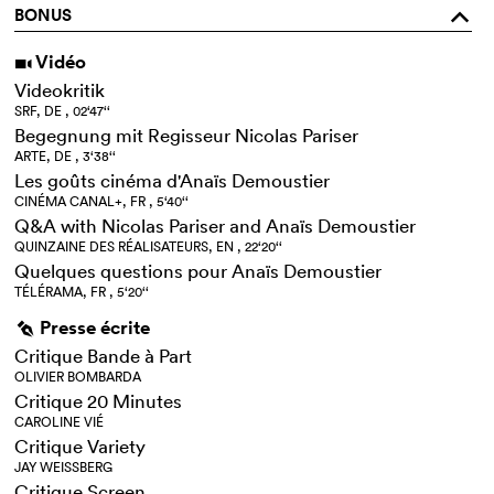
BONUS
o
Vidéo
i
Videokritik
SRF, DE , 02‘47‘‘
Begegnung mit Regisseur Nicolas Pariser
ARTE, DE , 3‘38‘‘
Les goûts cinéma d'Anaïs Demoustier
CINÉMA CANAL+, FR , 5‘40‘‘
Q&A with Nicolas Pariser and Anaïs Demoustier
QUINZAINE DES RÉALISATEURS, EN , 22‘20‘‘
Quelques questions pour Anaïs Demoustier
TÉLÉRAMA, FR , 5‘20‘‘
Presse écrite
g
Critique Bande à Part
OLIVIER BOMBARDA
Critique 20 Minutes
CAROLINE VIÉ
Critique Variety
JAY WEISSBERG
Critique Screen