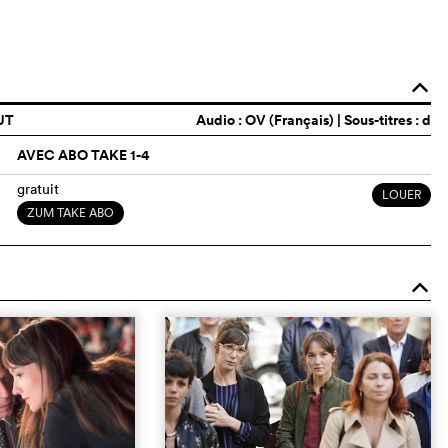
o
UT
Audio :
OV (Français)
| Sous-titres : d
AVEC ABO TAKE 1-4
gratuit
LOUER
ZUM TAKE ABO
o