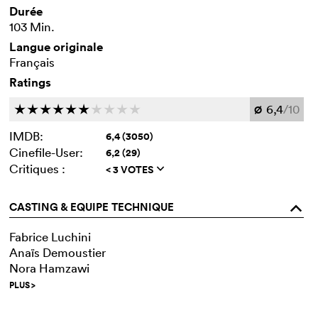
Durée
103 Min.
Langue originale
Français
Ratings
6,4
/10
c
c
c
c
c
c
c
c
c
c
Ø
IMDB:
6,4 (3050)
Cinefile-User:
6,2 (29)
Critiques :
< 3 VOTES
q
CASTING & EQUIPE TECHNIQUE
o
Fabrice Luchini
Anaïs Demoustier
Nora Hamzawi
PLUS
>