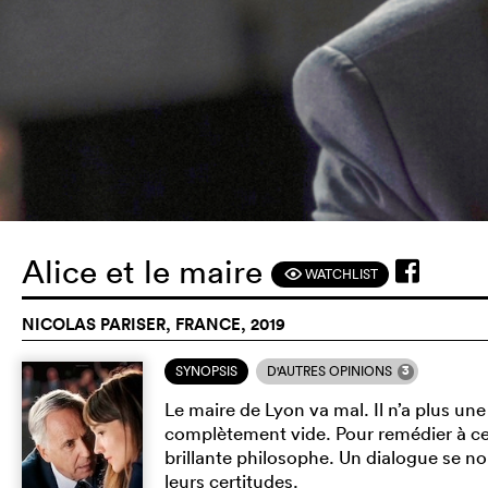
Alice et le maire
WATCHLIST
F
NICOLAS PARISER, FRANCE, 2019
3
SYNOPSIS
D'AUTRES OPINIONS
Le maire de Lyon va mal. Il n’a plus une 
complètement vide. Pour remédier à ce 
brillante philosophe. Un dialogue se no
leurs certitudes.