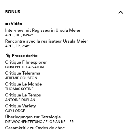
BONUS
o
Vidéo
i
Interview mit Regisseurin Ursula Meier
ARTE, DE , 03‘42‘‘
Rencontre avec la réalisateur Ursula Meier
ARTE, FR , 3‘42‘‘
Presse écrite
g
Critique Filmexplorer
GIUSEPPE DI SALVATORE
Critique Télérama
JÉRÉMIE COUSTON
Critique Le Monde
THOMAS SOTINEL
Critique Le Temps
ANTOINE DUPLAN
Critique Variety
GUY LODGE
Überlegungen zur Tetralogie
DIE WOCHENZEITUNG / FLORIAN KELLER
Gesamkritik zu Ondes de choc