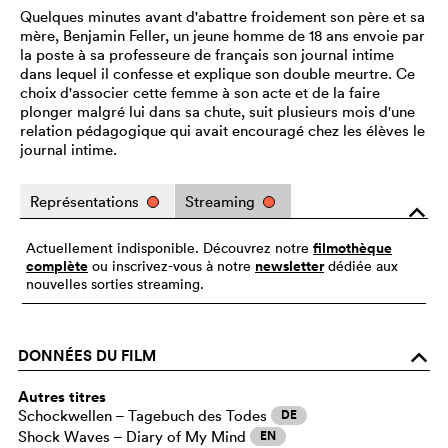
Quelques minutes avant d'abattre froidement son père et sa
mère, Benjamin Feller, un jeune homme de 18 ans envoie par
la poste à sa professeure de français son journal intime
dans lequel il confesse et explique son double meurtre. Ce
choix d'associer cette femme à son acte et de la faire
plonger malgré lui dans sa chute, suit plusieurs mois d'une
relation pédagogique qui avait encouragé chez les élèves le
journal intime.
Représentations
Streaming
o
filmothèque
Actuellement indisponible. Découvrez notre
complète
newsletter
ou inscrivez-vous à notre
dédiée aux
nouvelles sorties streaming.
DONNÉES DU FILM
o
Autres titres
Schockwellen – Tagebuch des Todes
DE
Shock Waves – Diary of My Mind
EN