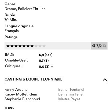
Genre
Drame, Policier/Thriller
Durée
70 Min.
Langue originale
Français
Ratings
Ø
7,3
/10
c
c
c
c
c
c
c
c
c
c
IMDB:
6,9 (137)
Cinefile-User:
8,7 (3)
Critiques :
8,0 (3)
q
CASTING & EQUIPE TECHNIQUE
o
Fanny Ardant
Esther Fontanel
Kacey Mottet Klein
Benjamin Feller
Stéphanie Blanchoud
Maître Rayet
PLUS
>