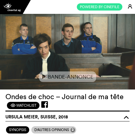
E
POWERED BY CINEFILE
BANDE-ANNONCE
e
Ondes de choc – Journal de ma tête
WATCHLIST
F
URSULA MEIER, SUISSE, 2018
o
2
SYNOPSIS
D'AUTRES OPINIONS